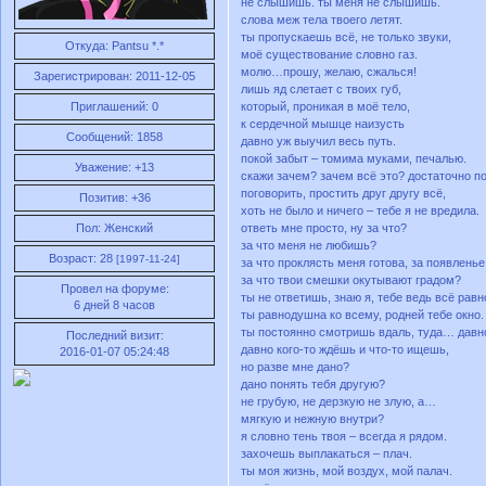
не слышишь. ты меня не слышишь.
слова меж тела твоего летят.
ты пропускаешь всё, не только звуки,
Откуда:
Pantsu *.*
моё существование словно газ.
молю…прошу, желаю, сжалься!
Зарегистрирован
: 2011-12-05
лишь яд слетает с твоих губ,
который, проникая в моё тело,
Приглашений:
0
к сердечной мышце наизусть
Сообщений:
1858
давно уж выучил весь путь.
покой забыт – томима муками, печалью.
Уважение:
+13
скажи зачем? зачем всё это? достаточно по
поговорить, простить друг другу всё,
Позитив:
+36
хоть не было и ничего – тебе я не вредила.
ответь мне просто, ну за что?
Пол:
Женский
за что меня не любишь?
Возраст:
28
[1997-11-24]
за что проклясть меня готова, за появлень
за что твои смешки окутывают градом?
Провел на форуме:
ты не ответишь, знаю я, тебе ведь всё равн
6 дней 8 часов
ты равнодушна ко всему, родней тебе окно.
ты постоянно смотришь вдаль, туда… дав
Последний визит:
давно кого-то ждёшь и что-то ищешь,
2016-01-07 05:24:48
но разве мне дано?
дано понять тебя другую?
не грубую, не дерзкую не злую, а…
мягкую и нежную внутри?
я словно тень твоя – всегда я рядом.
захочешь выплакаться – плач.
ты моя жизнь, мой воздух, мой палач.