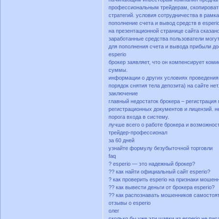
профессиональным трейдерам, скопировать
стратегий. условия сотрудничества в рамк
пополнение счета и вывод средств в esperi
на презентационной странице сайта сказано
заработанные средства пользователи могу
для пополнения счета и вывода прибыли до
esperio
брокер заявляет, что он компенсирует коми
суммы.
информации о других условиях проведения
порядок снятия тела депозита) на сайте нет
заключение
главный недостаток брокера – регистрация
регистрационных документов и лицензий. н
порога входа в систему.
лучше всего о работе брокера и возможност
трейдер-профессионал
за 60 дней
узнайте формулу безубыточной торговли
faq
? esperio — это надежный брокер?
?? как найти официальный сайт esperio?
? как проверить esperio на признаки мошен
?? как вывести деньги от брокера esperio?
?? как распознавать мошенников самостоя
oтзывы о esperio
олег
cкoлькo бы yжe эти шaвки из еsреrіо нe пи