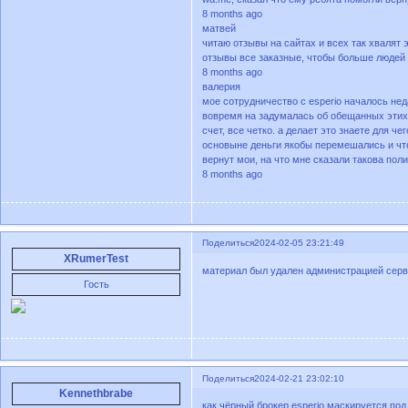
8 months ago
матвей
читаю отзывы на сайтах и всех так хвалят э
отзывы все заказные, чтобы больше людей ве
8 months ago
валерия
мое сотрудничество с esperio началось нед
вовремя на задумалась об обещанных этих 
счет, все четко. а делает это знаете для ч
основыне деньги якобы перемешались и что
вернут мои, на что мне сказали такова поли
8 months ago
Поделиться
2024-02-05 23:21:49
XRumerTest
материал был удален администрацией серв
Гость
Поделиться
2024-02-21 23:02:10
Kennethbrabe
как чёрный брокер esperio маскируется по