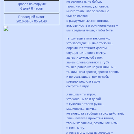
не одинока я, не бойся,
Провел на форуме:
таких нас много, уж поверь,
6 дней 8 часов
много таких, кто за желанье
чьё-то бьётся,
Последний визит:
в раздумьях жизни, потопив,
2016-01-07 05:24:48
всю личность и оригинальность –
мы созданы лишь, чтобы бить.
ты хочешь этого так сильно,
что зарождаешь чью-то жизнь,
обременяя тяжким долгом –
осуществить свою мечту.
зачем я думаю об этом,
зачем слова слетают с губ?
ты всё равно их не услышишь –
ты слишком крепко, крепко спишь.
и не услышишь, рок судьбы,
которая решила вдруг
сыграть в игру.
я пешка – ты игрок.
что хочешь то и делай.
я куколка в твоих руках,
марионетка, птичка,
не знавшая свободы своих действий,
лишь потакая прихотям твоим,
твоим желаньям, размышлениям,
я жить могу.
я жить могу, пока ты хочешь –