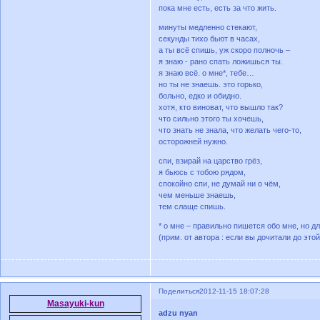
пока мне есть, есть за что жить.
минуты медленно стекают,
секунды тихо бьют в часах,
а ты всё спишь, уж скоро полночь –
я знаю - рано спать ложишься ты.
я знаю всё. о мне*, тебе…
но ты не знаешь. это горько,
больно, едко и обидно.
хотя, кто виноват, что вышло так?
что сильно этого ты хочешь,
что знать не знала, что желать чего-то,
осторожней нужно.
спи, взирай на царство грёз,
я бьюсь с тобою рядом,
спокойно спи, не думай ни о чём,
чем меньше знаешь,
тем слаще спишь.
* о мне – правильно пишется обо мне, но д
(прим. от автора : если вы дочитали до этой
Поделиться
2012-11-15 18:07:28
Masayuki-kun
adzu nyan