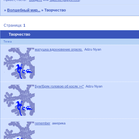
»
Волшебный мир...
»
Творчество
Страница:
1
Творчество
Тема
матушка вдохновение огрело.
Adzu Nyan
Бум!Бряк головою об косяк ><"
Adzu Nyan
remember
америка