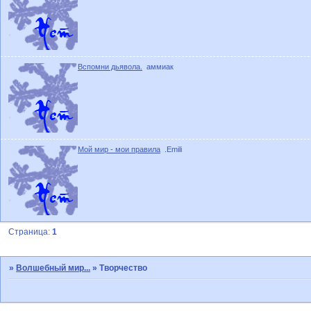
Вспомни дьявола.
аммиак
Мой мир - мои правила
.Emili
Страница:
1
»
Волшебный мир...
»
Творчество