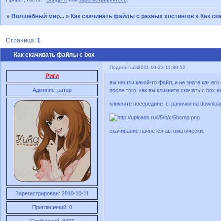
»
Волшебный мир...
»
Как скачивать файлы с разных хостингов
»
Как ск
Страница:
1
Как скачивать файлы с box
Поделиться
2011-10-23 11:39:52
Риги
вы нашли какой-то файл, и не знате как его
Администратор
после того, как вы кликните скачать с box 
кликните посередине странички на download
скачивание начнётся автоматически.
Зарегистрирован
: 2010-10-11
Приглашений:
0