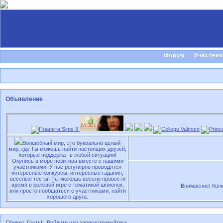
Форум
Участни
Объявление
Волшебный мир, это буквально целый
мир, где Ты можешь найти настоящих друзей,
которые поддержат в любой ситуации!
Окунись в море позитива вместе с нашими
участниками. У нас регулярно проводятся
интересные конкурсы, интересные гадания,
веселые тесты! Ты можешь весело провести
время в ролевой игре с тематикой шпионок,
Внимаение! Конк
или просто пообщаться с участниками, найти
хорошего друга.
Привет, Гость!
Войдите
или
зарегистрируйтесь
.