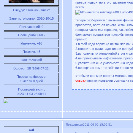
превратишься, но это отдельные нюа
всего.
Откуда:
столько няшек?
Зарегистрирован
: 2010-10-15
теперь разберёмся с вызывом феи на
просветов, бояться нечего. и так см
Приглашений:
0
говорим какие мы хорошие, как любим
фея может показаться и хотябы погов
Сообщений:
6605
правил:
Уважение:
+16
1.в фей надо верить(а не так что б
2.говорить с ними надо тихо и не груб
Позитив:
+5
3.исполнять их желания(об этом я уж
4.не приказывать им(захотели, превра
Пол:
Женский
5.уважать их и не указвывать на нед
6.не ворчи о том что тебя ни кто не 
Возраст:
28
[1998-07-22]
это были все мои советы можешь ве
Провел на форуме:
ссылки
при копировании ссылка на са
1 месяц 0 дней
Последний визит:
2023-11-03 23:08:14
Поделиться
2011-06-09 15:05:51
cat