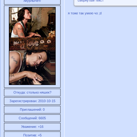
свернутый текст
/мурлычет/
я тоже так умею чо ;d
Откуда:
столько няшек?
Зарегистрирован
: 2010-10-15
Приглашений:
0
Сообщений:
6605
Уважение:
+16
Позитив:
+5