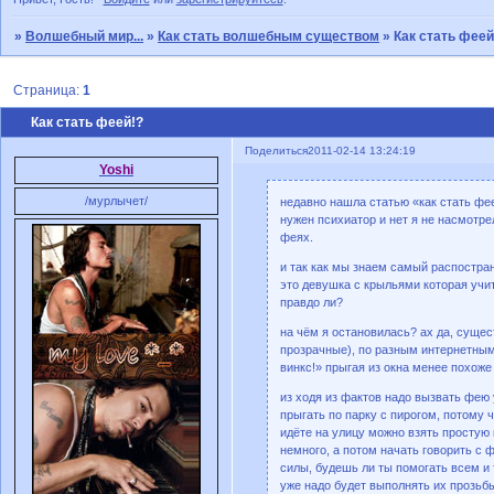
»
Волшебный мир...
»
Как стать волшебным существом
»
Как стать феей
Страница:
1
Как стать феей!?
Поделиться
2011-02-14 13:24:19
Yoshi
/мурлычет/
недавно нашла статью «как стать фе
нужен психиатор и нет я не насмотр
феях.
и так как мы знаем самый распостран
это девушка с крыльями которая учит
правдо ли?
на чём я остановилась? ах да, суще
прозрачные), по разным интернетным 
винкс!» прыгая из окна менее похоже
из ходя из фактов надо вызвать фею 
прыгать по парку с пирогом, потому 
идёте на улицу можно взять простую 
немного, а потом начать говорить с 
силы, будешь ли ты помогать всем и 
уже надо будет выполнять их прозьбы