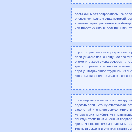
всего лишь раз попробовать что-то з
очередное правило отца, который, есл
времени переворачиваться, наблюдая 
что творят их живые родственники, т
страсть практически перекрывала нор
полицейского пса. он ощущал это физ
отомстить за ее слова вечером… но 
крис отстранился, оставляя горячее 
сердце, подкаченное таурином из энер
кровь кипела, подстегивая болезнен
свой мир мы создаем сами, по крупиц
сделать себя чуточку счастливее, по
захочет уйти, она его сможет отпуст
которого она погибнет, не справившис
поцелуй трепетный и нежный прервал
криса, чтобы он тоже мог запомнить э
терпеливо ждать и учиться варить су