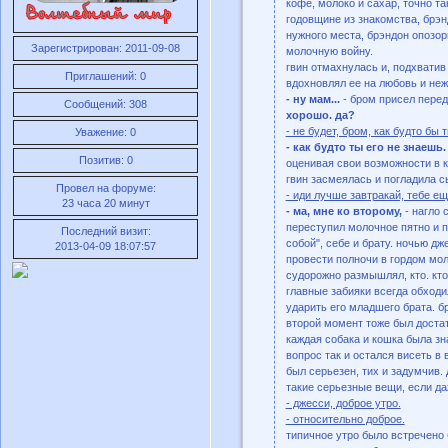
кофе, молоко и сахар, точно та
годовщине из знакомства, брэн
нужного места, брэндон опозор
Зарегистрирован
: 2011-09-08
молочную войну.
гвин отмахнулась и, подхватив
Приглашений:
0
вдохновлял ее на любовь и неж
- ну мам...
- бром присел перед
Сообщений:
308
хорошо. да?
- не будет, бром, как будто бы 
Уважение:
0
- как будто ты его не знаешь
Позитив:
0
оценивая свои возможности в
гвин засмеялась и погладила с
Провел на форуме:
- иди лучше завтракай, тебе ещ
23 часа 20 минут
- ма, мне ко второму,
- нагло 
переступил молочное пятно и пр
Последний визит:
собой", себе и брату. ночью д
2013-04-09 18:07:57
провести полночи в гордом мо
судорожно размышлял, кто. кто
главные забияки всегда обходи
ударить его младшего брата. бр
второй момент тоже был достат
каждая собака и кошка была з
вопрос так и остался висеть в
был серьезен, тих и задумчив.
такие серьезные вещи, если да
- джесси, доброе утро.
- относительно доброе.
типичное утро было встречено