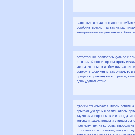
насколько я знал, сегодня в голубую
особо интересно, так как на картинк
заморенными анорексичками. беее. и
естественно, собираясь куда-то с се
с...с самой собой, просмотреть мил
места, которые в любом случае следу
доверять форумным дамочкам, то и д
придется проникнуться страной, куда
одно удовольствие.
джесси отчитывался, потом ловил на 
прыгающую дочь и валить спать, при
заумными, впрочем, как и всегда. их
которая падала рядом и с видом сыт
пресловутые, на которых выросло не 
становилось не понятно, кому вэств
складывал ручки под щечку и выгляд