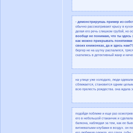
- демонстрируешь пример из соб
обычно рассматривают крысу в кухонн
делая его речь слишком грубой, но ос
вообще не понимаю, что ты здесь з
как можно прикрывать понятиями 
своих книжонках, да и здесь нам?!
бергер не на шутку распалился, тряс
скатились в детективный жанр и ничег
на улице уже холодало, люди одевал
сближается, становится одним целым
всю прелесть рождества. она ждала э
подойдя поближе и еще раз осмотрев
его в небольшой стаканчик и сделала
балкона, наблюдая за тем, как ее бы
витиеватыми клубами в воздух. он по
его любимая одежда, его глаза, губы,