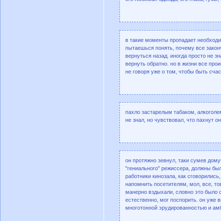
в такие моменты пропадает необходи
пытаешься понять, почему все законч
вернуться назад. иногда просто не з
вернуть обратно. но в жизни все про
не говоря уже о том, чтобы быть сча
пахло застарелым табаком, алкоголем
не знал, но чувствовал, что пахнут о
он протяжно зевнул, таки сумев дому
"гениального" режиссера, должны бы
работники кинозала, как сговорились
напомнить посетителям, мол, все, то
манерно вздыхали, словно это было с
естественно, мог поспорить. он уже 
многотонной эрудированностью и амб