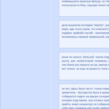
появившуюся мужскую фигуру. но тепе
скользнула по боку, ощущая своего м
дела выцепила взглядом "жертву", ма
мере, ада точно знала, что сильный п
подарок. крайний случай - заполнение
незнакомец слишком правильный, еще
роше не сильно большой знаток подо
шутку для своей второй половины, х
тем более раз пришло на ум, виктор 
вот только он еще не решил в стиле 
но нет, здесь было чисто. только кам
приметила – бунтарство было в крови,
собирается сидеть на крыше соседне
человек-подставник. она готова к при
прийти, юная сальваторэ не собирала
себя пару подарков для особо любоп