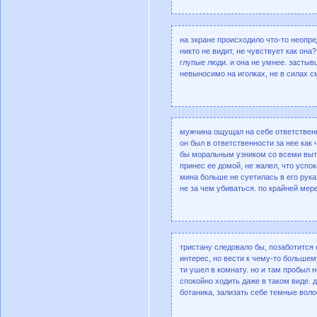
на экране происходило что-то неопр
никто не видит, не чувствует как она
глупые люди. и она не умнее. застыв
невыносимо на иголках, не в силах с
мужчина ощущал на себе ответственн
он был в ответственности за нее как 
бы моральным узником со всеми вытек
принес ее домой, не жалел, что успо
мина больше не суетилась в его руках
не за чем убиваться. по крайней мере
тристану следовало бы, позаботится
интерес, но вести к чему-то большем
ти ушел в комнату. но и там пробыл н
спокойно ходить даже в таком виде. д
ботаника, зализать себе темные вол