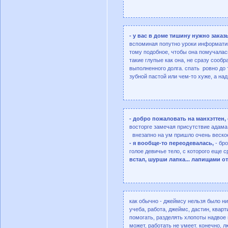
- у вас в доме тишину нужно зака
вспоминая попутно уроки информатики
тому подобное, чтобы она помучалас
такие глупые как она, не сразу сообр
выполненного долга. спать ровно до
зубной пастой или чем-то хуже, а на
- добро пожаловать на манхэттен,
восторге замечая присутствие адама 
внезапно на ум пришло очень веско
- я вообще-то переодевалась,
- бро
голое девичье тело, с которого еще 
встал, шурши лапка... лапищами о
как обычно - джеймсу нельзя было ни
учеба, работа, джеймс, дастин, квар
помогать, разделять хлопоты надвое 
может, работать не умеет. конечно, 