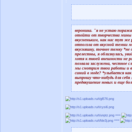
вероника. "я не устаю пораж
отойти от творчества мины и
вкусненьким, как нас тут же
отползла от вкусной темки ма
вкусняшку, точнее темку *не
прелестны, я облизнулась, ув
хотя к твоей внешности не ра
похвала заслужена, честное с
мы смотрим твои работы и ви
синий в моде? *улыбается как
выпрошу что-нибудь для себя
предвкушение новых и еще бол
===
===