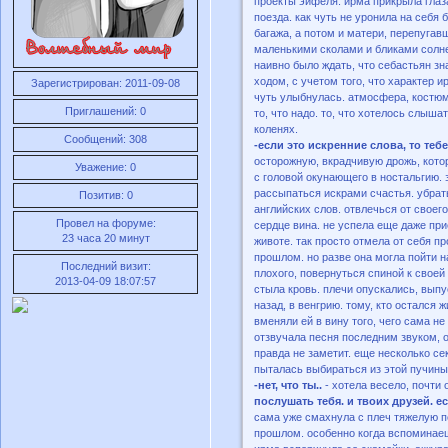
проекты эйфеля. ирма прикрыла глаза
поезда. как чуть не уронила на себя
багажа, а потом и матери, перепугав
маленькими сколами и бликами солнеч
наивно было ждать, что себастьян зн
ходом, с учетом того, что характер и
Зарегистрирован
: 2011-09-08
чуть улыбнулась. атмосфера, костюмы
Приглашений:
0
то, что надо. то, что хотелось слыш
коленях.
Сообщений:
308
-если это искренние слова, то тебе
осторожную, вкрадчивую дрожь, котор
Уважение:
0
с головой окунающего в ностальгию. 
рассыпаться искрами счастья. убрат
Позитив:
0
английских слов. отвлечься от своего
Провел на форуме:
сердце вина. не успела еще даже при
23 часа 20 минут
животе. так просто отмела от себя пр
прошлом. но разве она могла пойти н
Последний визит:
плохого, повернуться спиной к своей
2013-04-09 18:07:57
стыла кровь. плечи опускались, выпу
назад, в венгрию. тому, кто остался 
вменяли ей в вину того, чего сама не
отзвучала песня последним звуком, о
правда не заметит. еще несколько се
пыталась выбираться из этой пучины
-нет, что ты..
- хотела весело, почти
послушать тебя. и твоих друзей. е
сама уже смахнула с плеч тяжелую п
прошлом. особенно когда вспоминаеш