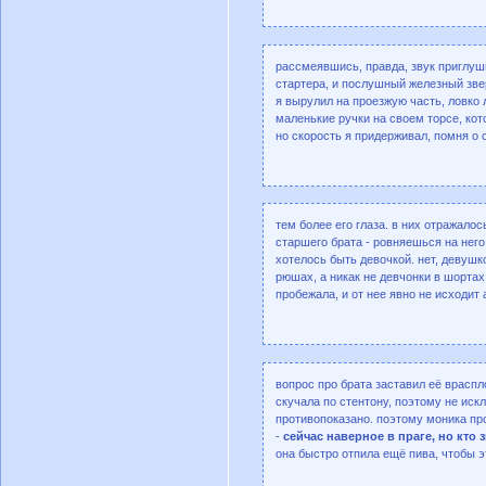
рассмеявшись, правда, звук приглуши
стартера, и послушный железный зве
я вырулил на проезжую часть, ловко
маленькие ручки на своем торсе, ко
но скорость я придерживал, помня о 
тем более его глаза. в них отражалос
старшего брата - ровняешься на него,
хотелось быть девочкой. нет, девушк
рюшах, а никак не девчонки в шортах
пробежала, и от нее явно не исходит
вопрос про брата заставил её враспл
скучала по стентону, поэтому не иск
противопоказано. поэтому моника пр
-
сейчас наверное в праге, но кто 
она быстро отпила ещё пива, чтобы э