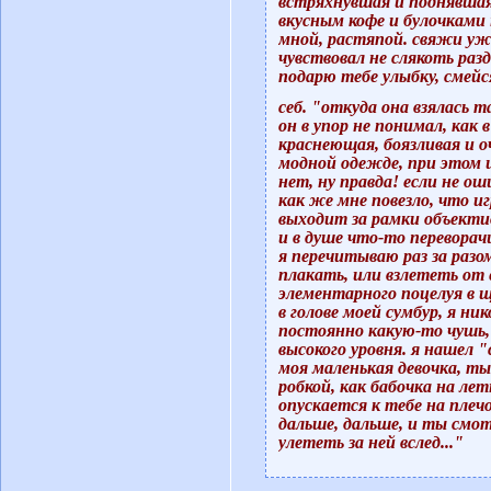
встряхнувшая и поднявшая 
вкусным кофе и булочками 
мной, растяпой. свяжи уже
чувствовал не слякоть раз
подарю тебе улыбку, смейс
себ. "откуда она взялась т
он в упор не понимал, как
краснеющая, боязливая и оч
модной одежде, при этом 
нет, ну правда! если не ош
как же мне повезло, что и
выходит за рамки объектив
и в душе что-то переворач
я перечитываю раз за разо
плакать, или взлететь от 
элементарного поцелуя в щ
в голове моей сумбур, я ни
постоянно какую-то чушь, 
высокого уровня. я нашел 
моя маленькая девочка, ты
робкой, как бабочка на ле
опускается к тебе на пле
дальше, дальше, и ты смот
улететь за ней вслед..."