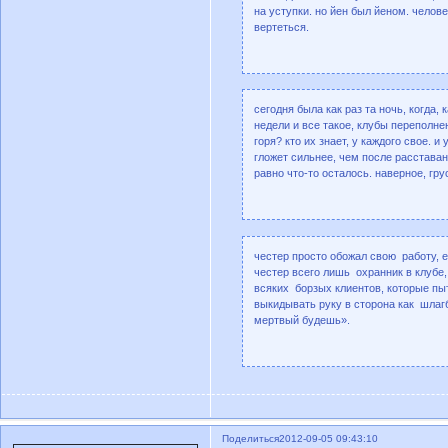
на уступки. но йен был йеном. челов
вертеться.
сегодня была как раз та ночь, когда,
недели и все такое, клубы переполнен
горя? кто их знает, у каждого свое. и
гложет сильнее, чем после расставан
равно что-то осталось. наверное, гру
честер просто обожал свою работу, е
честер всего лишь охранник в клубе
всяких борзых клиентов, которые пы
выкидывать руку в сторона как шлаг
мертвый будешь».
Поделиться
2012-09-05 09:43:10