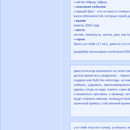
i call him lollipop, lollipop.
• описание события
старший брат - это не просто словос
вагон обязанностей, которые порой д
• время
апрель 2002 года
• место
англия, ливерпуль, школа, дом, как п
• герои
бром уэстлейк (17 лет), джесси уэстл
[audio]http://prostopleer.com/tracks/299
джесси всегда жаловался на свою пам
долгое время все увиденное, - парню
подарок или буйство непогоды. но в
поймать, удержать, законсервировать
однако, когда не надо, память сама 
становилось противно. к примеру, ле
будет помнить жжение, колющую боль 
приятный привкус собственной крови в
уэстлейк опустил голову, усевшись в