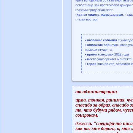
ирма вспорхнула со скамейки, аккура
себастьяну, как протягивают дочери 
глазами продолжая жест.
-хватит сидеть, идем дальше
. - за
глазах восторг.
• название события
в универе
• описание события
новая уч
помощи студента.
• время
конец мая 2012 года
• место
университет манхеттен
• герои
irma de vett, sebastian l
от администрации
ирма. тонкая, ранимая, чу
спасибо за образ. спасибо 
то, что будучи рядом, чув
соигрокам.
джесси. "специфично писат
как ты мне дорога, о, моя