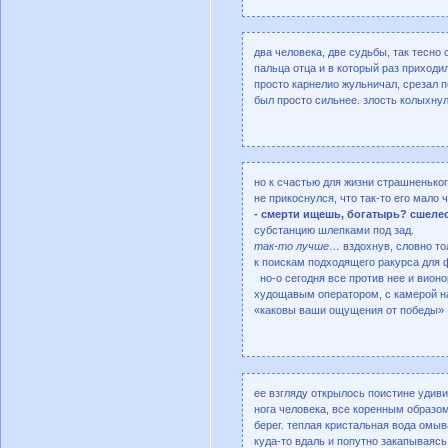
два человека, две судьбы, так тесно
пальца отца и в который раз приходи
просто карнелио жульничал, срезал п
был просто сильнее. злость колыхнул
но к счастью для жизни страшненьког
не прикоснулся, что так-то его мало 
- смерти ищешь, богатырь? сшеле
субстанцию шлепками под зад.
так-то лучше…
вздохнув, словно то
к поискам подходящего ракурса для 
но-о сегодня все против нее и вион
худощавым оператором, с камерой на 
«каковы ваши ощущения от победы» и
ее взгляду открылось поистине удиви
нога человека, все коренным образо
берег. теплая кристальная вода омыв
куда-то вдаль и попутно закапываясь