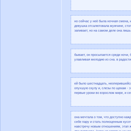
но сейчас у неё была ночная смена, и
девушка отсалютовала мужчине, стопк
запивает, но на самом деле она лишь
бывает, он просыпается среди ночи, 
улавливая мелодию из сна. в радости
ей было шестнадцать, неоперившейся
опухшую скулу и, слезы по щекам - эт
первые уроки во взрослом мире, и се
она мечтала о том, что доступно кажд
себе пару и стать полноценным кусоч
навстречу новым отношениям, этап жи
два партнера (один из которых не у