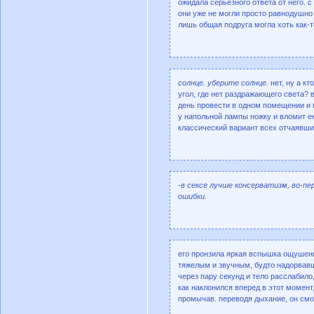
ожидала серьезного ответа от него. с
они уже не могли просто равнодушно 
лишь общая подруга могла хоть как-
солнце. уберите солнце.
нет, ну а кт
угол, где нет раздражающего света? 
день провести в одном помещении и п
у напольной лампы ножку и вломит ею
классический вариант всех отчаявши
-в сексе лучше консерватизм, во-п
ошибки.
его пронзила яркая вспышка ощушени
тяжелым и звучным, будто надорвавш
через пару секунд и тело расслабило
как наклонился вперед в этот момент
промычав. переводя дыхание, он смот