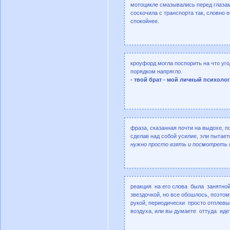
мотоцикле смазывались перед глазам
соскочила с транспорта так, словно 
спокойнее.
кроуфорд могла поспорить на что уго
порядком напрягло.
- твой брат - мой личный психолог
фраза, сказанная почти на выдохе, п
сделав над собой усилие, эли пытаетс
нужно просто взять и посмотреть н
реакция на его слова была занятной
звездочкой, но все обошлось, поэто
рукой, периодически просто отплевы
воздуха, или вы думаете оттуда иде