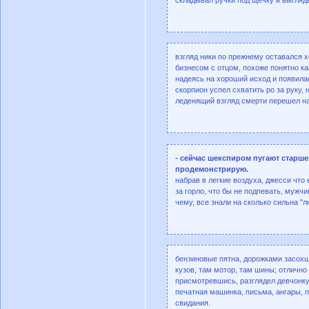
взгляд ники по прежнему оставался 
бизнесом с отцом, похоже понятно ка
надеясь на хороший исход и появилас
скорпион успел схватить ро за руку, 
леденящий взгляд смерти перешел н
- сейчас шекспиром пугают старше
продемонстрирую.
набрав в легкие воздуха, джесси что
за горло, что бы не подпевать, мужч
чему, все знали на сколько сильна 
бензиновые пятна, дорожками засохши
кузов, там мотор, там шины; отлично 
присмотревшись, разглядел девчонку,
печатная машинка, письма, ангары, 
свидания.