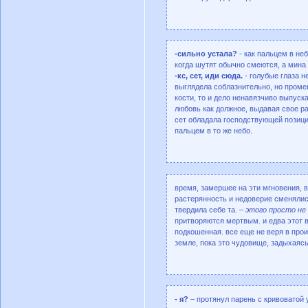
-сильно устала?
- как пальцем в неб
когда шутят обычно смеются, а мина
-кс, сет, иди сюда.
- голубые глаза н
выглядела соблазнительно, но промен
кости, то и дело ненавязчиво выпуск
любовь как должное, выдавая свое р
сет обладала господствующей позицие
пальцем в то же небо.
время, замершее на эти мгновения, в
растерянность и недоверие сменялис
твердила себе та. –
этого просто не
притворяются мертвым. и едва этот в
подкошенная. все еще не веря в про
земле, пока это чудовище, задыхаясь
- я?
– протянул парень с кривоватой 