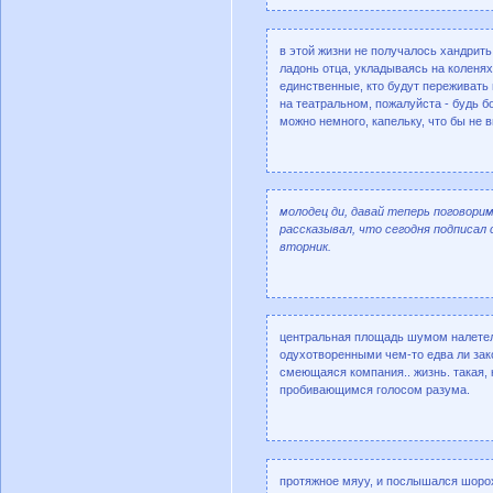
в этой жизни не получалось хандрить.
ладонь отца, укладываясь на коленях
единственные, кто будут переживать 
на театральном, пожалуйста - будь б
можно немного, капельку, что бы не
молодец ди, давай теперь поговори
рассказывал, что сегодня подписал 
вторник.
центральная площадь шумом налетела 
одухотворенными чем-то едва ли зако
смеющаяся компания.. жизнь. такая, 
пробивающимся голосом разума.
протяжное мяуу, и послышался шорох