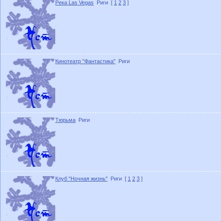
Река Las Vegas
Риги
[
1
2
3
]
Кинотеатр "Фантастика"
Риги
Тюрьма
Риги
Клуб "Ночная жизнь"
Риги
[
1
2
3
]