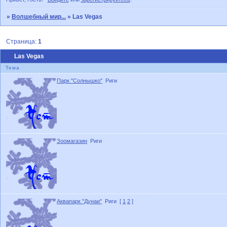
»
Волшебный мир...
»
Las Vegas
Страница:
1
Las Vegas
Тема
Парк "Солнышко"
Риги
Зоомагазин
Риги
Аквапарк "Дунаи"
Риги
[
1
2
]