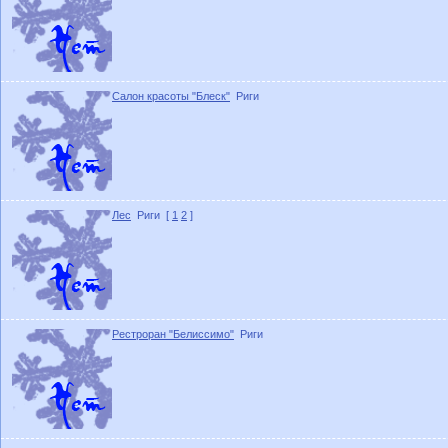
Салон красоты "Блеск"
Риги
Лес
Риги
[
1
2
]
Рестроран "Белиссимо"
Риги