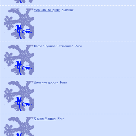
тюрьма Виндиче
аммиак
Кафе "Лунное Затмение"
Риги
Дальние дороги
Риги
Cалон Машин
Риги