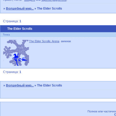
»
Волшебный мир...
»
The Elder Scrolls
Страница:
1
The Elder Scrolls
Тема
The Elder Scrolls: Arena
аммиак
Страница:
1
»
Волшебный мир...
»
The Elder Scrolls
Полное или частично
C